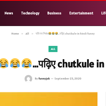
News
Technology
Business
Entertainment
Lif
Home
»
All
»
पति पर निबंध
…पढ़िए chutkule in hindi funny
ALL
…पढ़िए chutkule in
By
funnyjok
September 23, 2020