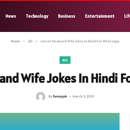
News
Technology
Business
Entertainment
Lif
Home
»
All
»
Latest Husband Wife Jokes In Hindi For Whatsapp
ALL
and Wife Jokes In Hindi 
By
funnyjok
March 2, 2021