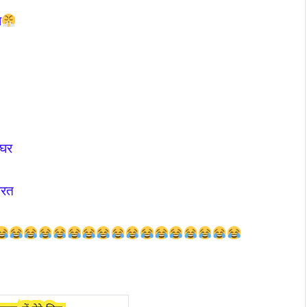
ा
 घर
ारत