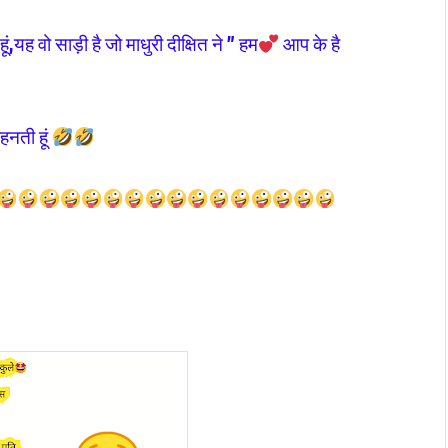
ं,यह वो साड़ी है जो माधुरी दीक्षित ने ” हम
आप के है
पहनती हूं