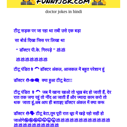
doctor jokes in hindi
टीटू सड़क पर जा रहा था तबी उसे एक बड़ा
सा बोर्ड दिखा जिस पर लिखा था
“ डॉक्टर पी.के. गिरपड़े ” 💩💩
💩💩💩💩💩💩💩
टीटू पंडित👨‍🦱 डॉक्टर अंकल, आजकल में बहुत परेशान हूं
डॉक्टर ⛑️👁️‍🗨️ क्या हुआ टीटू बेटा!!
टीटू पंडित 👨‍🦱 जब मै खाना खाओ तो भूख बंद हो जाती हैं, देर
रात तक जगा रहूं तो नींद आ जाती हैं और ज्यादा काम करो तो
थक जाता हूं,अब आप ही बताइए डॉक्टर अंकल में क्या करू
डॉक्टर ⛑️🗣️ टीटू बेटा,तुम पूरी रात धूप में खड़े रहो सही हो
जाओगे🤪🤪🤪🤭🤭🤫🤫💩💩💩💩💩💩💩💩💩💩💩💩
💩💩💩💩💩💩💩💩💩💩