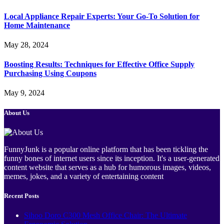
Local Appliance Repair Experts: Your Go-To Solution for
Home Maintenance
May 28, 2024
Boosting Results: Techniques for Effective Office Supply
Purchasing Using Coupons
May 9, 2024
About Us
FunnyJunk is a popular online platform that has been tickling the
funny bones of internet users since its inception. It's a user-generated
content website that serves as a hub for humorous images, videos,
memes, jokes, and a variety of entertaining content
Recent Posts
Sihoo Doro C300 Mesh Office Chair: The Ultimate