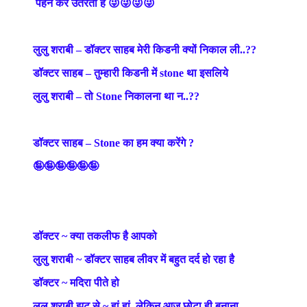
पहन कर उतरती है 😜😜😜😜
लुलु शराबी – डॉक्टर साहब मेरी किडनी क्यों निकाल ली..??
डॉक्टर साहब – तुम्हारी किडनी में stone था इसलिये
लुलु शराबी – तो Stone निकालना था न..??
डॉक्टर साहब – Stone का हम क्या करेंगे ?
🤪🤪🤪🤪🤪🤪
डॉक्टर ~ क्या तकलीफ है आपको
लुलु शराबी ~ डॉक्टर साहब लीवर में बहुत दर्द हो रहा है
डॉक्टर ~ मदिरा पीते हो
लुलु शराबी झट से ~ हां हां, लेकिन आज छोटा ही बनाना