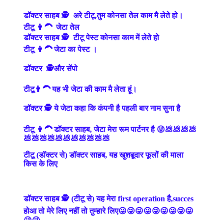
डॉक्टर साहब 🕵️ अरे टीटू,तुम कोनसा तेल काम मै लेते हो।
टीटू 👨‍🦱 जेटा तेल
डॉक्टर साहब 🕵️ टीटू पेस्ट कोनसा काम में लेते हो
टीटू 👨‍🦱 जेटा का पेस्ट ।
डॉक्टर 🕵️और सेंपो
टीटू👨‍🦱 यह भी जेटा की काम मै लेता हूं।
डॉक्टर 🕵️ ये जेटा कहा कि कंपनी है पहली बार नाम सुना है
टीटू 👨‍🦱 डॉक्टर साहब, जेटा मेरा रूम पार्टनर है 😜💩💩💩💩
💩💩💩💩💩💩💩💩💩💩💩
टीटू (डॉक्टर से) डॉक्टर साहब, यह खुशबूदार फूलों की माला
किस के लिए
डॉक्टर साहब 🕵️ (टीटू से) यह मेरा first operation है,succes
होआ तो मेरे लिए नहीं तो तुम्हारे लिए😜😜😜😜😜😜😜😜😜