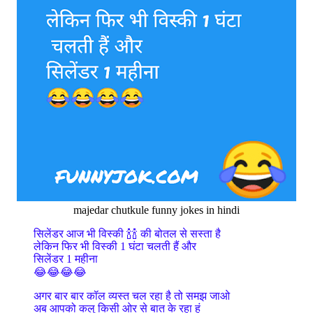
majedar chutkule funny jokes in hindi
सिलेंडर आज भी विस्की 🍾🍾 की बोतल से सस्ता है
लेकिन फिर भी विस्की 1 घंटा चलती हैं और
सिलेंडर 1 महीना
😂😂😂😂
अगर बार बार कॉल व्यस्त चल रहा है तो समझ जाओ
अब आपको कलु किसी ओर से बात के रहा हूं