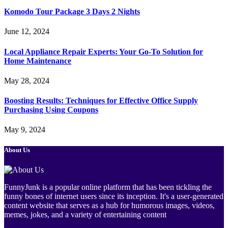
Komodo Tour Package 3 Days 2 Nights
June 12, 2024
Local Appliance Repair Experts: Your Go-To Solution for
Home Maintenance
May 28, 2024
Boosting Results: Techniques for Effective Office Supply
Purchasing Using Coupons
May 9, 2024
About Us
FunnyJunk is a popular online platform that has been tickling the
funny bones of internet users since its inception. It's a user-generated
content website that serves as a hub for humorous images, videos,
memes, jokes, and a variety of entertaining content