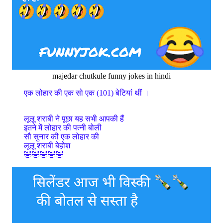
majedar chutkule funny jokes in hindi
एक लोहार की एक सो एक (101) बेटियां थीं ।
लूलू शराबी ने पूछा यह सभी आपकी हैं
इतने में लोहार की पत्नी बोली
सौ सुनार की एक लोहार की
लूलू शराबी बेहोश
🤣🤣🤣🤣🤣