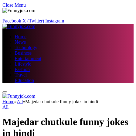
Close Menu
Facebook
X (Twitter)
Instagram
Home
News
Technology
Business
Entertainment
Lifestyle
Fashion
Travel
Education
Home
»
All
»
Majedar chutkule funny jokes in hindi
All
Majedar chutkule funny jokes
in hindi