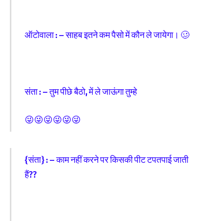
ऑटोवाला : – साहब इतने कम पैसो में कौन ले जायेगा। 🥴
संता : – तुम पीछे बैठो, में ले जाऊंगा तुम्हे
😜😜😜😜😜😜
{संता} : – काम नहीं करने पर किसकी पीट टपतपाई जाती
हैं??