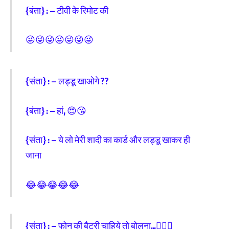
{बंता} : – टीवी के रिमोट की
😜😜😜😜😜😜😜
{संता} : – लड्डू खाओगे ??
{बंता} : – हां, 😍😘
{संता} : – ये लो मेरी शादी का कार्ड और लड्डू खाकर ही
जाना
😂😂😂😂😂
{संता} : – फोन की बैट्री चाहिये तो बोलना…🙋🏻‍♂️