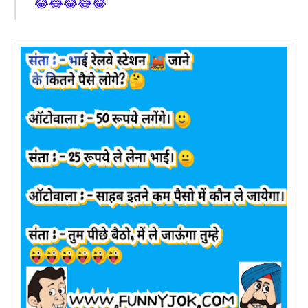
😂😂😂😂😂