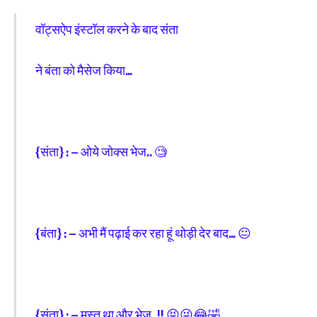
वॉट्सऐप इंस्टॉल करने के बाद संता
ने बंता को मैसेज किया…
{संता} : – ओये जोक्स भेज.. 🧐
{बंता} : – अभी मैं पढ़ाई कर रहा हूं‌ थोड़ी देर बाद… 😐
{संता} : – मस्त था और भेज..!! 😝😜😂🤣