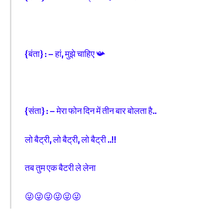
{बंता} : – हां, मुझे चाहिए 📯
{संता} : – मेरा फोन दिन में तीन बार बोलता है..
लो बैट्री, लो बैट्री, लो बैट्री ..!!
तब तुम एक बैटरी ले लेना
😜😜😜😜😜😜