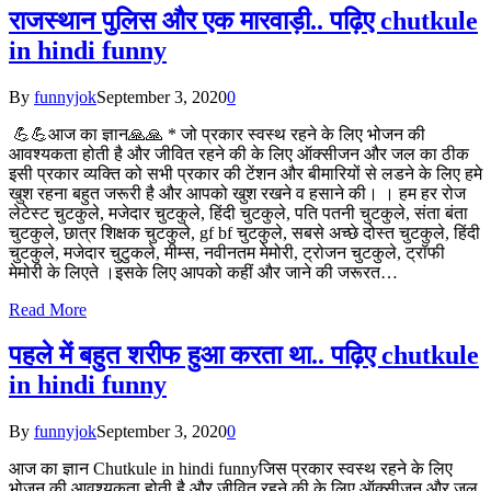
राजस्थान पुलिस और एक मारवाड़ी.. पढ़िए chutkule
in hindi funny
By
funnyjok
September 3, 2020
0
💪💪आज का ज्ञान🙏🙏 * जो प्रकार स्वस्थ रहने के लिए भोजन की
आवश्यकता होती है और जीवित रहने की के लिए ऑक्सीजन और जल का ठीक
इसी प्रकार व्यक्ति को सभी प्रकार की टेंशन और बीमारियों से लडने के लिए हमे
खुश रहना बहुत जरूरी है और आपको खुश रखने व हसाने की। । हम हर रोज
लेटेस्ट चुटकुले, मजेदार चुटकुले, हिंदी चुटकुले, पति पतनी चुटकुले, संता बंता
चुटकुले, छात्र शिक्षक चुटकुले, gf bf चुटकुले, सबसे अच्छे दोस्त चुटकुले, हिंदी
चुटकुले, मजेदार चुटुकले, मीम्स, नवीनतम मेमोरी, ट्रोजन चुटकुले, ट्रॉफी
मेमोरी के लिएते ।इसके लिए आपको कहीं और जाने की जरूरत…
Read More
पहले में बहुत शरीफ हुआ करता था.. पढ़िए chutkule
in hindi funny
By
funnyjok
September 3, 2020
0
आज का ज्ञान Chutkule in hindi funnyजिस प्रकार स्वस्थ रहने के लिए
भोजन की आवश्यकता होती है और जीवित रहने की के लिए ऑक्सीजन और जल