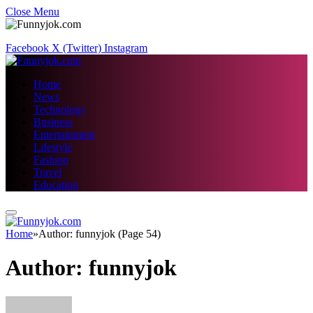
Close Menu
Facebook
X (Twitter)
Instagram
Home
News
Technology
Business
Entertainment
Lifestyle
Fashion
Travel
Education
Home
»
Author: funnyjok (Page 54)
Author:
funnyjok